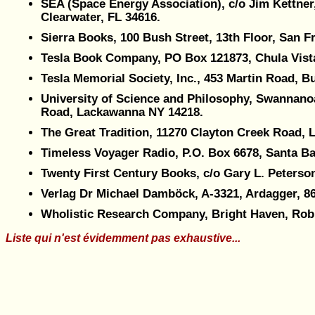
SEA (Space Energy Association), c/o Jim Kettner,
Clearwater, FL 34616.
Sierra Books, 100 Bush Street, 13th Floor, San 
Tesla Book Company, PO Box 121873, Chula Vista, 
Tesla Memorial Society, Inc., 453 Martin Road, B
University of Science and Philosophy, Swannanoa,
Road, Lackawanna NY 14218.
The Great Tradition, 11270 Clayton Creek Road,
Timeless Voyager Radio, P.O. Box 6678, Santa Bar
Twenty First Century Books, c/o Gary L. Peterson
Verlag Dr Michael Damböck, A-3321, Ardagger, 86.
Wholistic Research Company, Bright Haven, Robi
Liste qui n'est évidemment pas exhaustive...