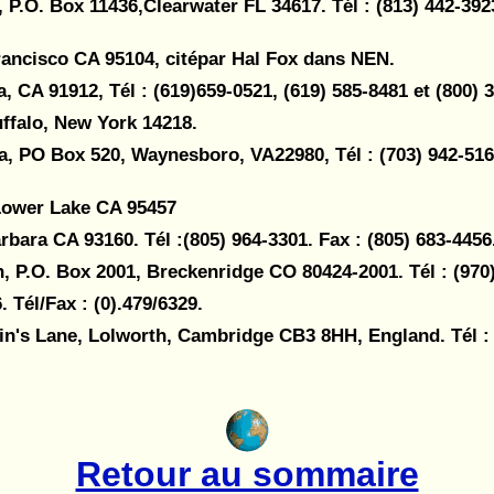
 P.O. Box 11436,Clearwater FL 34617. Tél : (813) 442-3923
Francisco CA 95104, citépar Hal Fox dans NEN.
CA 91912, Tél : (619)659-0521, (619) 585-8481 et (800) 
uffalo, New York 14218.
 PO Box 520, Waynesboro, VA22980, Tél : (703) 942-5161,
 Lower Lake CA 95457
bara CA 93160. Tél :(805) 964-3301. Fax : (805) 683-4456
, P.O. Box 2001, Breckenridge CO 80424-2001. Tél : (970
 Tél/Fax : (0).479/6329.
n's Lane, Lolworth, Cambridge CB3 8HH, England. Tél : 
Retour au sommaire