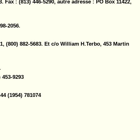
. Fax : (813) 446-5290, autre adresse : PO Box 11422,
398-2056.
 (800) 882-5683. Et c/o William H.Terbo, 453 Martin
.
) 453-9293
44 (1954) 781074