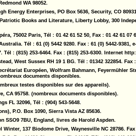
 Redmond WA 98052.
gh Energy Enterprises, PO Box 5636, Security, CO 80931, 
 Patriotic Books and Literature, Liberty Lobby, 300 Ind
ra, 75002 Paris, Tél : 01 42 61 52 50, Fax : 01 42 61 07 6
stralia. Tél : 61 (0) 5442 9280. Fax : 61 (0) 5442-9381, e
Tél : (815) 253-6464. Fax : (815) 253-6300. Internet htt
ead, West Sussex RH 19 1 BG. Tél : 01342 322854. Fax :
Secrétariat Européen, Wolfram Bahmann, Feyermühler Str
ombreux documents disponibles.
mbreux testes disponibles sur des appareils).
ve, CA 95758. (nombreux documents disponibles).
ngs FL 32096, Tél : (904) 543-5648.
ons), P.O. Box 1090, Sierra Vista AZ 85636.
on SSO9 7BU, England, livres de Harold Aspden.
l Winter, 137 Biodome Drive, Waynesville NC 28786. Fax