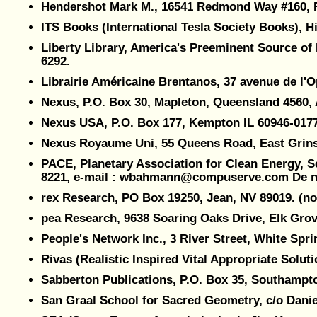
Hendershot Mark M., 16541 Redmond Way #160,
ITS Books (International Tesla Society Books), Hi
Liberty Library, America's Preeminent Source of
6292.
Librairie Américaine Brentanos, 37 avenue de l'Opé
Nexus, P.O. Box 30, Mapleton, Queensland 4560, Au
Nexus USA, P.O. Box 177, Kempton IL 60946-0177. 
Nexus Royaume Uni, 55 Queens Road, East Grinst
PACE, Planetary Association for Clean Energy, 
8221, e-mail : wbahmann@compuserve.com De n
rex Research, PO Box 19250, Jean, NV 89019. (no
pea Research, 9638 Soaring Oaks Drive, Elk Gro
People's Network Inc., 3 River Street, White Spri
Rivas (Realistic Inspired Vital Appropriate Soluti
Sabberton Publications, P.O. Box 35, Southampt
San Graal School for Sacred Geometry, c/o Danie