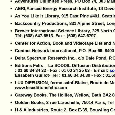
Adventures Unlimited Press, PO Box 74, 303 Main S
AERI,Aanced Energy Research Institute, 14 Devo
As You Like It Library, 915 East Pine #401, Seattl
Backcountry Productions, 831 Alpine Street, Lon
Brewer International Science Library, 325 North 
Tél: (608) 647-6513. Fax : (608) 647-6797.
Center for Action, Book and Videotape List and N
Contact Network International, P.O. Box 66, 8400
Delta Spectrum Research Inc., c/o Dale Pond, P.
Editions Felix - La SODDIL Diffusion Distribution
: 01 60 34 34 32 - Fax : 01 60 34 35 63 - E-mail:
so
Elisabeth Guillot- Tel : 01.60.34.34.30 - Fax : 01.6
LUX DIFFUSION, ferme saint-Blaise, Route de Meist
www.leseditionsfelix.com
Gateway Books, The Hollies, Wellow, Bath BA2
Golden Books, 3 rue Larochelle, 75014 Paris, Tél 
H & A Industries, Route 2, Box E-35, Bouwling G