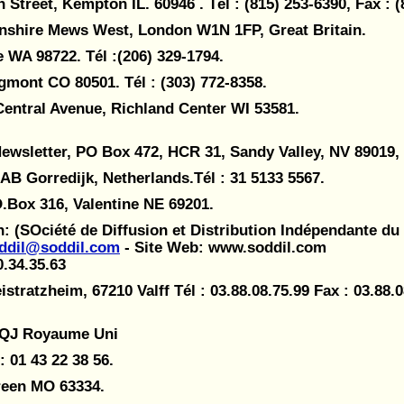
treet, Kempton IL. 60946 . Tél : (815) 253-6390, Fax : (
nshire Mews West, London W1N 1FP, Great Britain.
e WA 98722. Tél :(206) 329-1794.
gmont CO 80501. Tél : (303) 772-8358.
Central Avenue, Richland Center WI 53581.
ewsletter, PO Box 472, HCR 31, Sandy Valley, NV 89019, (
 AB Gorredijk, Netherlands.Tél : 31 5133 5567.
O.Box 316, Valentine NE 69201.
: (SOciété de Diffusion et Distribution Indépendante du 
ddil@soddil.com
- Site Web: www.soddil.com
0.34.35.63
ratzheim, 67210 Valff Tél : 03.88.08.75.99 Fax : 03.88.08
 8QJ Royaume Uni
: 01 43 22 38 56.
reen MO 63334.