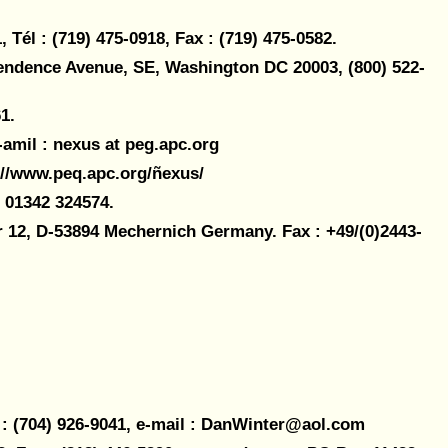
Tél : (719) 475-0918, Fax : (719) 475-0582.
ependence Avenue, SE, Washington DC 20003, (800) 522-
1.
-amil : nexus at peg.apc.org
p://www.peq.apc.org/ñexus/
 01342 324574.
 12, D-53894 Mechernich Germany. Fax : +49/(0)2443-
 : (704) 926-9041, e-mail : DanWinter@aol.com